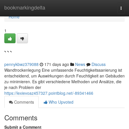
Home
bookmarkingdelta
Togg
navi
Home
1
```
pennykbwz379088
171 days ago
News
Discuss
Wandtrockenlegung Eine umfassende Feuchtigkeitssanierung ist
entscheidend, um Auswirkungen durch Feuchtigkeit an Gebäuden
zu minimieren. Es gibt verschiedene Methoden und Ansätze, die
je nach Problem der
https://lexievoaz457327.pointblog.net/-89341466
Comments
Who Upvoted
Comments
Submit a Comment