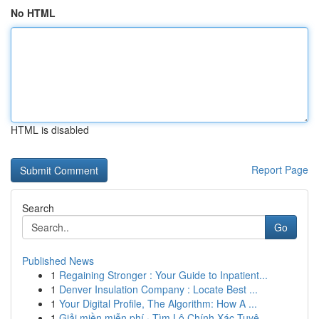
No HTML
HTML is disabled
Report Page
Search
Go
Published News
1
Regaining Stronger : Your Guide to Inpatient...
1
Denver Insulation Company : Locate Best ...
1
Your Digital Profile, The Algorithm: How A ...
1
Giải miền miễn phí · Tìm Lô Chính Xác Tuyệ...