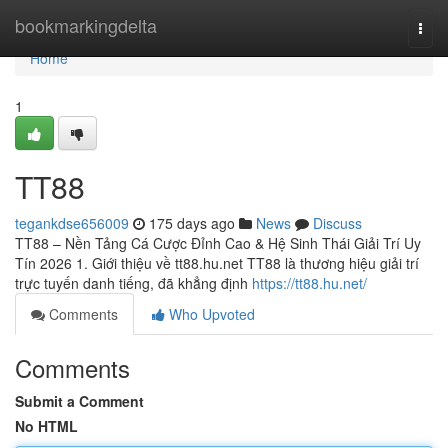
Home
bookmarkingdelta
Togg
navi
Home
1
TT88
tegankdse656009
175 days ago
News
Discuss
TT88 – Nền Tảng Cá Cược Đỉnh Cao & Hệ Sinh Thái Giải Trí Uy
Tín 2026 1. Giới thiệu về tt88.hu.net TT88 là thương hiệu giải trí
trực tuyến danh tiếng, đã khẳng định
https://tt88.hu.net/
Comments
Who Upvoted
Comments
Submit a Comment
No HTML