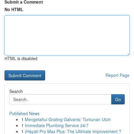
Submit a Comment
No HTML
HTML is disabled
Report Page
Search
Go
Published News
1
Mengetahui Grating Galvanis: Tuntunan Utuh
1
Immediate Plumbing Service 24/7
1
{Hayati Pro Max Plus: The Ultimate Improvement ?