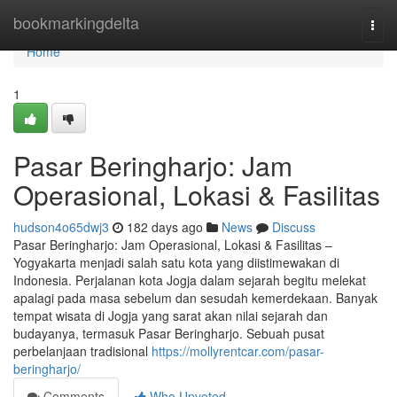
Home
bookmarkingdelta
Togg
navi
Home
1
Pasar Beringharjo: Jam
Operasional, Lokasi & Fasilitas
hudson4o65dwj3
182 days ago
News
Discuss
Pasar Beringharjo: Jam Operasional, Lokasi & Fasilitas –
Yogyakarta menjadi salah satu kota yang diistimewakan di
Indonesia. Perjalanan kota Jogja dalam sejarah begitu melekat
apalagi pada masa sebelum dan sesudah kemerdekaan. Banyak
tempat wisata di Jogja yang sarat akan nilai sejarah dan
budayanya, termasuk Pasar Beringharjo. Sebuah pusat
perbelanjaan tradisional
https://mollyrentcar.com/pasar-
beringharjo/
Comments
Who Upvoted