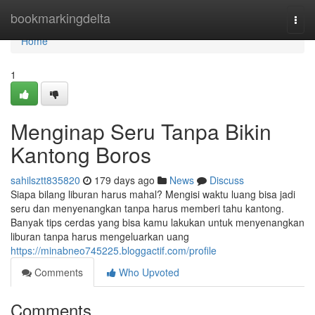
Home
bookmarkingdelta
Togg
navi
Home
1
Menginap Seru Tanpa Bikin
Kantong Boros
sahilsztt835820
179 days ago
News
Discuss
Siapa bilang liburan harus mahal? Mengisi waktu luang bisa jadi
seru dan menyenangkan tanpa harus memberi tahu kantong.
Banyak tips cerdas yang bisa kamu lakukan untuk menyenangkan
liburan tanpa harus mengeluarkan uang
https://minabneo745225.bloggactif.com/profile
Comments
Who Upvoted
Comments