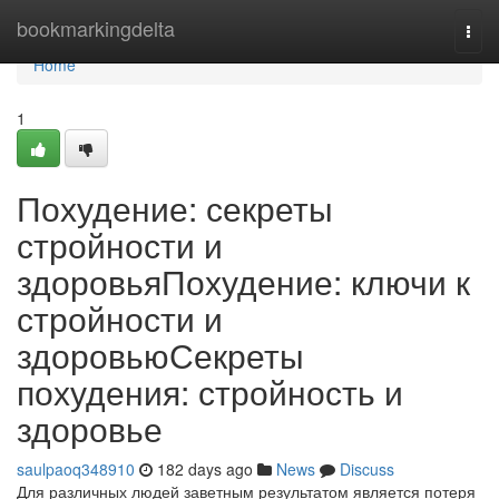
Home
bookmarkingdelta
Togg
navi
Home
1
Похудение: секреты
стройности и
здоровьяПохудение: ключи к
стройности и
здоровьюСекреты
похудения: стройность и
здоровье
saulpaoq348910
182 days ago
News
Discuss
Для различных людей заветным результатом является потеря