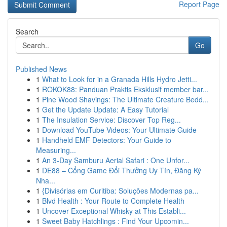
Report Page
Search
Go
Published News
1
What to Look for in a Granada Hills Hydro Jetti...
1
ROKOK88: Panduan Praktis Eksklusif member bar...
1
Pine Wood Shavings: The Ultimate Creature Bedd...
1
Get the Update Update: A Easy Tutorial
1
The Insulation Service: Discover Top Reg...
1
Download YouTube Videos: Your Ultimate Guide
1
Handheld EMF Detectors: Your Guide to
Measuring...
1
An 3-Day Samburu Aerial Safari : One Unfor...
1
DE88 – Cổng Game Đổi Thưởng Uy Tín, Đăng Ký
Nha...
1
{Divisórias em Curitiba: Soluções Modernas pa...
1
Blvd Health : Your Route to Complete Health
1
Uncover Exceptional Whisky at This Establi...
1
Sweet Baby Hatchlings : Find Your Upcomin...