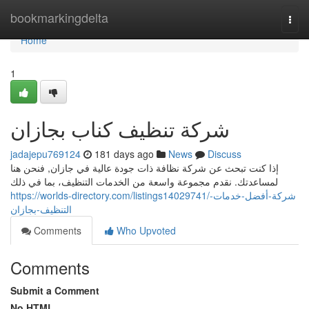
Home
bookmarkingdelta
Togg
navi
Home
1
شركة تنظيف كناب بجازان
jadajepu769124
181 days ago
News
Discuss
إذا كنت تبحث عن شركة نظافة ذات جودة عالية في جازان, فنحن هنا
لمساعدتك. نقدم مجموعة واسعة من الخدمات التنظيف، بما في ذلك
https://worlds-directory.com/listings14029741/شركة-أفضل-خدمات-
التنظيف-بجازان
Comments
Who Upvoted
Comments
Submit a Comment
No HTML