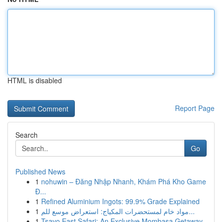
HTML is disabled
Report Page
Search
Go
Published News
1
nohuwin – Đăng Nhập Nhanh, Khám Phá Kho Game
Đ...
1
Refined Aluminium Ingots: 99.9% Grade Explained
1
مواد خام لمستحضرات المكياج: استعراض موسع للم...
1
Tsavo East Safari: An Exclusive Mombasa Getaway