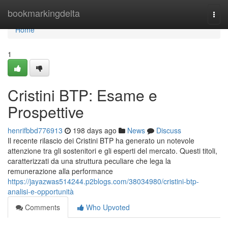
Home
bookmarkingdelta
Togg
navi
Home
1
Cristini BTP: Esame e
Prospettive
henrifbbd776913
198 days ago
News
Discuss
Il recente rilascio dei Cristini BTP ha generato un notevole
attenzione tra gli sostenitori e gli esperti del mercato. Questi titoli,
caratterizzati da una struttura peculiare che lega la
remunerazione alla performance
https://jayazwas514244.p2blogs.com/38034980/cristini-btp-
analisi-e-opportunità
Comments
Who Upvoted