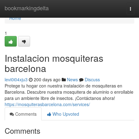
Home
bookmarkingdelta
Togg
navi
Home
1
Instalacion mosquiteras
barcelona
levi0i04xju3
200 days ago
News
Discuss
Protege tu hogar con nuestra instalación de mosquiteras en
Barcelona. Descubre nuestra mosquitera de aluminio o enrollable
para un ambiente libre de insectos. ¡Contáctanos ahora!
https://mosquiterasbarcelona.com/services/
Comments
Who Upvoted
Comments