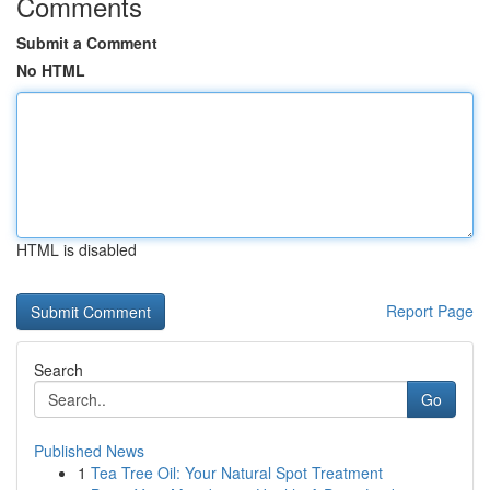
Comments
Submit a Comment
No HTML
HTML is disabled
Report Page
Search
Go
Published News
1
Tea Tree Oil: Your Natural Spot Treatment