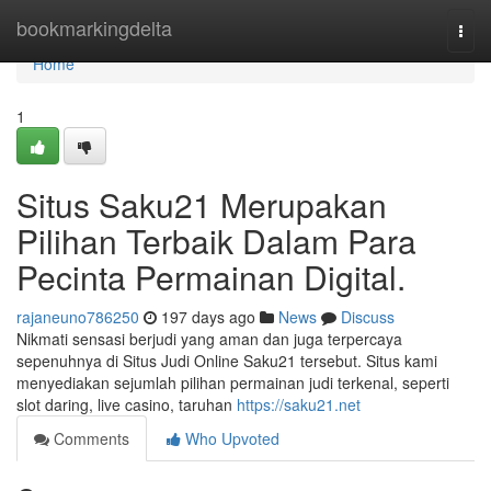
Home
bookmarkingdelta
Togg
navi
Home
1
Situs Saku21 Merupakan
Pilihan Terbaik Dalam Para
Pecinta Permainan Digital.
rajaneuno786250
197 days ago
News
Discuss
Nikmati sensasi berjudi yang aman dan juga terpercaya
sepenuhnya di Situs Judi Online Saku21 tersebut. Situs kami
menyediakan sejumlah pilihan permainan judi terkenal, seperti
slot daring, live casino, taruhan
https://saku21.net
Comments
Who Upvoted