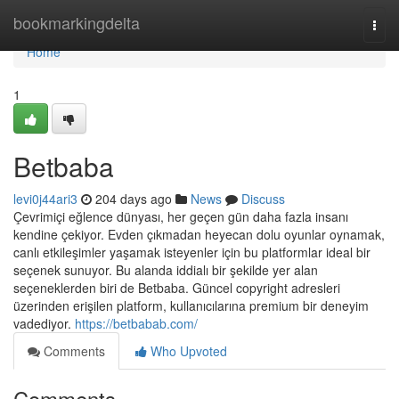
Home
bookmarkingdelta
Togg
navi
Home
1
Betbaba
levi0j44ari3
204 days ago
News
Discuss
Çevrimiçi eğlence dünyası, her geçen gün daha fazla insanı
kendine çekiyor. Evden çıkmadan heyecan dolu oyunlar oynamak,
canlı etkileşimler yaşamak isteyenler için bu platformlar ideal bir
seçenek sunuyor. Bu alanda iddialı bir şekilde yer alan
seçeneklerden biri de Betbaba. Güncel copyright adresleri
üzerinden erişilen platform, kullanıcılarına premium bir deneyim
vadediyor.
https://betbabab.com/
Comments
Who Upvoted
Comments