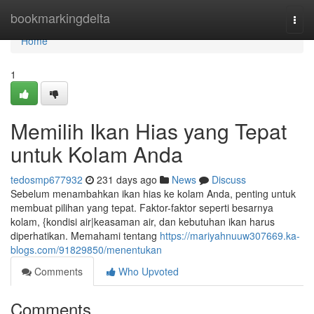
Home
bookmarkingdelta
Togg
navi
Home
1
Memilih Ikan Hias yang Tepat
untuk Kolam Anda
tedosmp677932
231 days ago
News
Discuss
Sebelum menambahkan ikan hias ke kolam Anda, penting untuk
membuat pilihan yang tepat. Faktor-faktor seperti besarnya
kolam, {kondisi air|keasaman air, dan kebutuhan ikan harus
diperhatikan. Memahami tentang
https://mariyahnuuw307669.ka-
blogs.com/91829850/menentukan
Comments
Who Upvoted
Comments