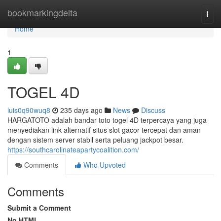
Home
bookmarkingdelta
Togg
navi
Home
1
TOGEL 4D
luis0q90wuq8
235 days ago
News
Discuss
HARGATOTO adalah bandar toto togel 4D terpercaya yang juga
menyediakan link alternatif situs slot gacor tercepat dan aman
dengan sistem server stabil serta peluang jackpot besar.
https://southcarolinateapartycoalition.com/
Comments
Who Upvoted
Comments
Submit a Comment
No HTML