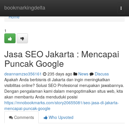
Home
bookmarkingdelta
Togg
navi
Home
1
Jasa SEO Jakarta : Mencapai
Puncak Google
deannamzso356161
235 days ago
News
Discuss
Apakah Anda berbisnis di Jakarta dan ingin meningkatkan
visibilitas online? Solusi SEO Profesional merupakan jawabannya.
Dengan pengalaman kami dalam mengoptimalkan situs web, kita
akan membantu Anda menduduki posisi
https://mnobookmarks.com/story20655081/seo-jasa-di-jakarta-
mencapai-puncak-google
Comments
Who Upvoted