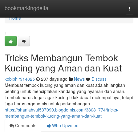
Home
bookmarkingdelta
Togg
navi
Home
1
Tricks Membangun Tembok
Kucing yang Aman dan Kuat
kobibhlr914825
237 days ago
News
Discuss
Membuat tembok kucing yang aman dan kuat adalah langkah
penting untuk menciptakan kandang yang nyaman dan aman.
Tembok harus tegar agar kucing tidak dapat melompatinya, tetapi
juga harus ergonomis untuk perkembangan
https://shaniahvuf537090.blogdemls.com/38681774/tricks-
membangun-tembok-kucing-yang-aman-dan-kuat
Comments
Who Upvoted