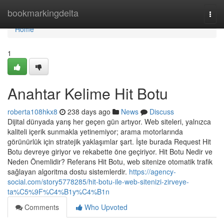
Home
bookmarkingdelta
Togg
navi
Home
1
Anahtar Kelime Hit Botu
roberta108hkx8
238 days ago
News
Discuss
Dijital dünyada yarış her geçen gün artıyor. Web siteleri, yalnızca
kaliteli içerik sunmakla yetinemiyor; arama motorlarında
görünürlük için stratejik yaklaşımlar şart. İşte burada Request Hit
Botu devreye giriyor ve rekabette öne geçiriyor. Hit Botu Nedir ve
Neden Önemlidir? Referans Hit Botu, web sitenize otomatik trafik
sağlayan algoritma dostu sistemlerdir.
https://agency-
social.com/story5778285/hit-botu-ile-web-sitenizi-zirveye-
ta%C5%9F%C4%B1y%C4%B1n
Comments
Who Upvoted