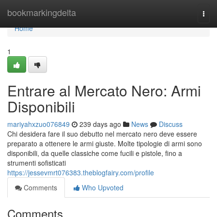
Home
bookmarkingdelta
Togg
navi
Home
1
Entrare al Mercato Nero: Armi
Disponibili
mariyahxzuo076849
239 days ago
News
Discuss
Chi desidera fare il suo debutto nel mercato nero deve essere
preparato a ottenere le armi giuste. Molte tipologie di armi sono
disponibili, da quelle classiche come fucili e pistole, fino a
strumenti sofisticati
https://jessevmrt076383.theblogfairy.com/profile
Comments
Who Upvoted
Comments