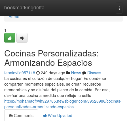
Home
bookmarkingdelta
Togg
navi
Home
1
Cocinas Personalizadas:
Armonizando Espacios
fannievtid957118
240 days ago
News
Discuss
La cocina es el corazón de cualquier hogar. Es donde se
comparten momentos especiales, se crean recuerdos
memorables y se disfruta del placer de la comida. Por eso,
diseñar una cocina a medida que refleje tu estilo
https://mohamadfrwh929785.newsbloger.com/39528986/cocinas-
personalizadas-armonizando-espacios
Comments
Who Upvoted