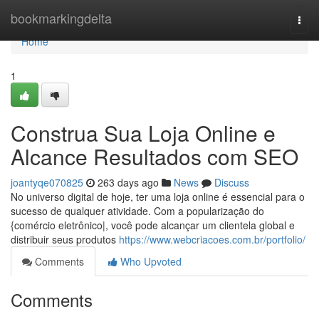
Home
bookmarkingdelta
Togg
navi
Home
1
Construa Sua Loja Online e
Alcance Resultados com SEO
joantyqe070825
263 days ago
News
Discuss
No universo digital de hoje, ter uma loja online é essencial para o
sucesso de qualquer atividade. Com a popularização do
{comércio eletrônico|, você pode alcançar um clientela global e
distribuir seus produtos
https://www.webcriacoes.com.br/portfolio/
Comments
Who Upvoted
Comments