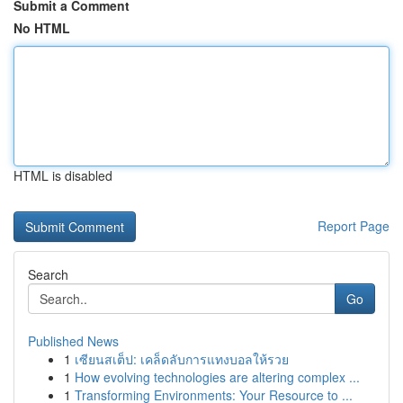
Submit a Comment
No HTML
HTML is disabled
Report Page
Search
Go
Published News
1
เซียนสเต็ป: เคล็ดลับการแทงบอลให้รวย
1
How evolving technologies are altering complex ...
1
Transforming Environments: Your Resource to ...