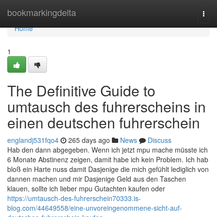
Home
bookmarkingdelta
Togg
navi
Home
1
The Definitive Guide to
umtausch des fuhrerscheins in
einen deutschen fuhrerschein
englandj531fqo4
265 days ago
News
Discuss
Hab den dann abgegeben. Wenn ich jetzt mpu mache müsste ich
6 Monate Abstinenz zeigen, damit habe ich kein Problem. Ich hab
bloß ein Harte nuss damit Dasjenige die mich gefühlt lediglich von
dannen machen und mir Dasjenige Geld aus den Taschen
klauen, sollte ich lieber mpu Gutachten kaufen oder
https://umtausch-des-fuhrerschein70333.is-
blog.com/44649558/eine-unvoreingenommene-sicht-auf-