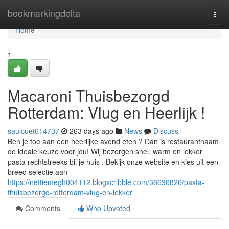
Home
bookmarkingdelta
Togg
navi
Home
1
Macaroni Thuisbezorgd
Rotterdam: Vlug en Heerlijk !
saulcuet614737
263 days ago
News
Discuss
Ben je toe aan een heerlijke avond eten ? Dan is restaurantnaam
de ideale keuze voor jou! Wij bezorgen snel, warm en lekker
pasta rechtstreeks bij je huis . Bekijk onze website en kies uit een
breed selectie aan
https://nettiemegh004112.blogscribble.com/38690826/pasta-
thuisbezorgd-rotterdam-vlug-en-lekker
Comments
Who Upvoted