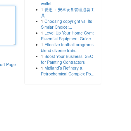
wallet
1
爱思 ：安卓设备管理必备工
具
1
Choosing copyright vs. Its
Similar Choice:...
1
Level Up Your Home Gym:
Essential Equipment Guide
1
Effective football programs
blend diverse train...
1
Boost Your Business: SEO
for Painting Contractors
ort Page
1
Midland’s Refinery &
Petrochemical Complex Po...