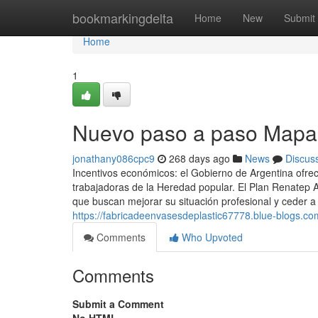
Home
bookmarkingdelta
Home
New
Submit
Home
1
Nuevo paso a paso Mapa 
jonathany086cpc9
268 days ago
News
Discus
Incentivos económicos: el Gobierno de Argentina ofre
trabajadoras de la Heredad popular. El Plan Renatep 
que buscan mejorar su situación profesional y ceder a 
https://fabricadeenvasesdeplastic67778.blue-blogs.c
Comments
Who Upvoted
Comments
Submit a Comment