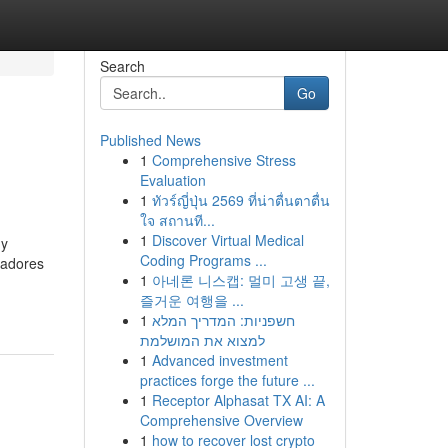
Search
Go
Published News
1
Comprehensive Stress
Evaluation
1
ทัวร์ญี่ปุ่น 2569 ที่น่าตื่นตาตื่น
ใจ สถานที...
1
Discover Virtual Medical
 y
Coding Programs ...
jadores
1
아네론 니스캡: 멀미 고생 끝,
즐거운 여행을 ...
1
חשפניות: המדריך המלא
למצוא את המושלמת
1
Advanced investment
practices forge the future ...
1
Receptor Alphasat TX AI: A
Comprehensive Overview
1
how to recover lost crypto