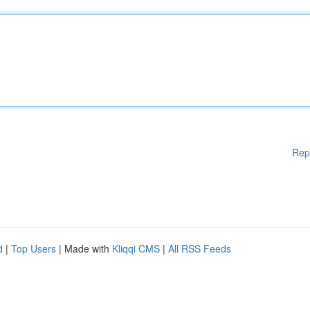
Rep
d
|
Top Users
| Made with
Kliqqi CMS
|
All RSS Feeds