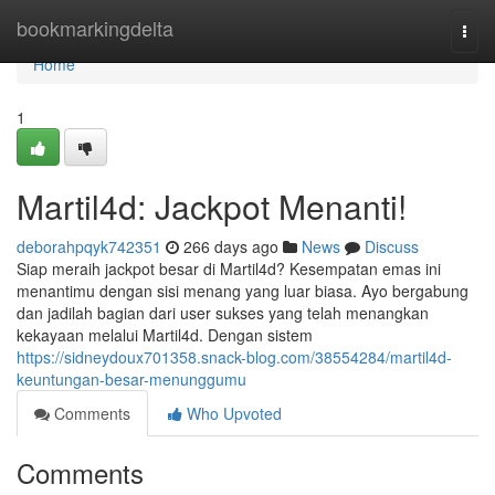
Home
bookmarkingdelta
Togg
navi
Home
1
Martil4d: Jackpot Menanti!
deborahpqyk742351
266 days ago
News
Discuss
Siap meraih jackpot besar di Martil4d? Kesempatan emas ini
menantimu dengan sisi menang yang luar biasa. Ayo bergabung
dan jadilah bagian dari user sukses yang telah menangkan
kekayaan melalui Martil4d. Dengan sistem
https://sidneydoux701358.snack-blog.com/38554284/martil4d-
keuntungan-besar-menunggumu
Comments
Who Upvoted
Comments