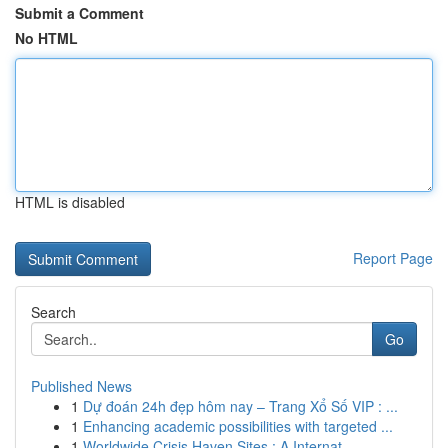
Submit a Comment
No HTML
HTML is disabled
Report Page
Search
Go
Published News
1
Dự đoán 24h đẹp hôm nay – Trang Xổ Số VIP : ...
1
Enhancing academic possibilities with targeted ...
1
Worldwide Crisis Haven Sites : A Internat...