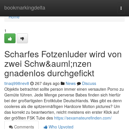
Home
bookmarkingdelta
Togg
navi
Home
1
Scharfes Fotzenluder wird von
zwei Schw&auml;nzen
gnadenlos durchgefickt
tinaq998nev8
267 days ago
News
Discuss
Objektiv betrachtet sollte person immer einen versauten Porno zu
Gemüte führen. Jede Menge perverse Babes finden sich hierfür
bei der großartigsten Erotiktube Deutschlands. Was gibt es denn
cooleres als die spitzenmäßigen Hardcore Motion pictures? Um
das korrekt zu beantworten, reicht meistens ein erster Klick auf
der größten FSK Tube des
https://sexamateurefinden.com/
Comments
Who Upvoted