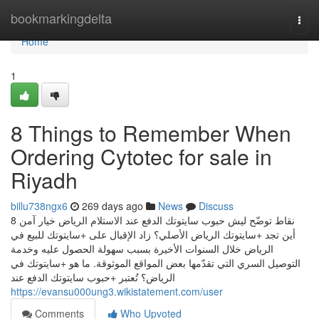
Home
bookmarkingdelta
Togg
navi
Home
1
8 Things to Remember When
Ordering Cytotec for sale in
Riyadh
billu738ngx6
269 days ago
News
Discuss
8 نقاط توضّح ليش حبوب سايتوتك الدفع عند الاستلام الرياض خيار آمن
أين تجد +سايتوتك الرياض الأصلي؟ زاد الإقبال على +سايتوتك للبيع في
الرياض خلال السنوات الأخيرة بسبب سهولة الحصول عليه وخدمة
التوصيل السري التي تقدّمها بعض المواقع الموثوقة. ما هو +سايتوتك في
الرياض؟ تُعتبر +حبوب سايتوتك الدفع عند
https://evansu000ung3.wikistatement.com/user
Comments
Who Upvoted