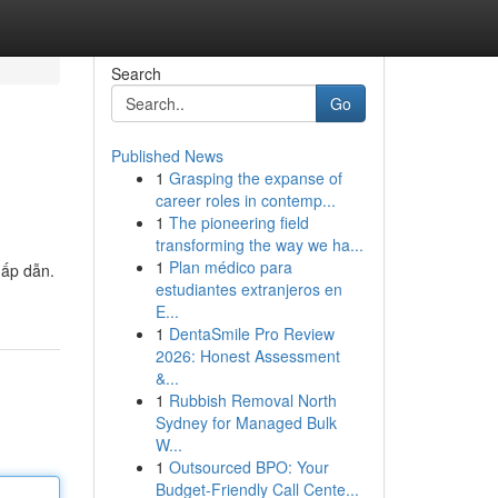
Search
Go
Published News
1
Grasping the expanse of
career roles in contemp...
1
The pioneering field
transforming the way we ha...
1
Plan médico para
hấp dẫn.
estudiantes extranjeros en
E...
1
DentaSmile Pro Review
2026: Honest Assessment
&...
1
Rubbish Removal North
Sydney for Managed Bulk
W...
1
Outsourced BPO: Your
Budget-Friendly Call Cente...