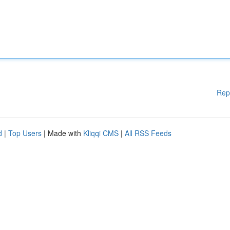
Rep
d
|
Top Users
| Made with
Kliqqi CMS
|
All RSS Feeds