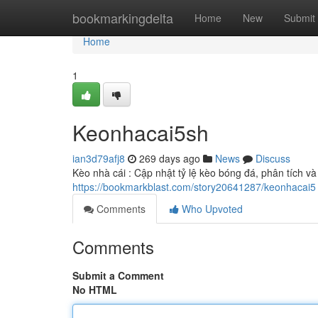
Home
bookmarkingdelta
Home
New
Submit
Home
1
Keonhacai5sh
ian3d79afj8
269 days ago
News
Discuss
Kèo nhà cái : Cập nhật tỷ lệ kèo bóng đá, phân tích v
https://bookmarkblast.com/story20641287/keonhacai5
Comments
Who Upvoted
Comments
Submit a Comment
No HTML