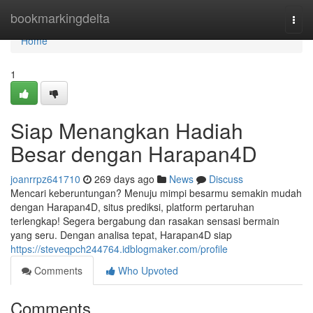
Home
bookmarkingdelta
Togg
navi
Home
1
Siap Menangkan Hadiah
Besar dengan Harapan4D
joanrrpz641710
269 days ago
News
Discuss
Mencari keberuntungan? Menuju mimpi besarmu semakin mudah
dengan Harapan4D, situs prediksi, platform pertaruhan
terlengkap! Segera bergabung dan rasakan sensasi bermain
yang seru. Dengan analisa tepat, Harapan4D siap
https://steveqpch244764.idblogmaker.com/profile
Comments
Who Upvoted
Comments