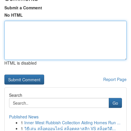
Submit a Comment
No HTML
HTML is disabled
Report Page
Search
Go
Published News
1
Inner West Rubbish Collection Aiding Homes Run ...
1
วิธีเล่น สล็อตออนไลน์ สล็อตคลาสสิก VS สล็อตวิดี...