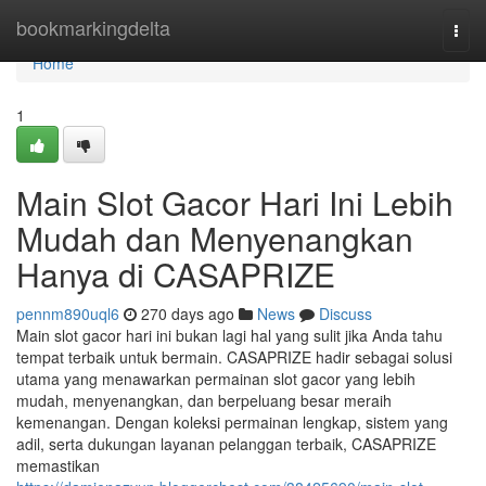
Home
bookmarkingdelta
Togg
navi
Home
1
Main Slot Gacor Hari Ini Lebih
Mudah dan Menyenangkan
Hanya di CASAPRIZE
pennm890uql6
270 days ago
News
Discuss
Main slot gacor hari ini bukan lagi hal yang sulit jika Anda tahu
tempat terbaik untuk bermain. CASAPRIZE hadir sebagai solusi
utama yang menawarkan permainan slot gacor yang lebih
mudah, menyenangkan, dan berpeluang besar meraih
kemenangan. Dengan koleksi permainan lengkap, sistem yang
adil, serta dukungan layanan pelanggan terbaik, CASAPRIZE
memastikan