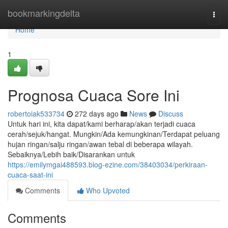
Home
bookmarkingdelta
Togg
navi
Home
1
Prognosa Cuaca Sore Ini
robertoiak533734
272 days ago
News
Discuss
Untuk hari ini, kita dapat/kami berharap/akan terjadi cuaca
cerah/sejuk/hangat. Mungkin/Ada kemungkinan/Terdapat peluang
hujan ringan/salju ringan/awan tebal di beberapa wilayah.
Sebaiknya/Lebih baik/Disarankan untuk
https://emilymgai488593.blog-ezine.com/38403034/perkiraan-
cuaca-saat-ini
Comments
Who Upvoted
Comments