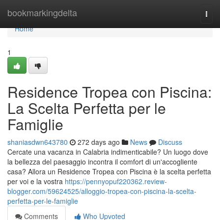
Home
bookmarkingdelta
Togg
navi
Home
1
Residence Tropea con Piscina:
La Scelta Perfetta per le
Famiglie
shaniasdwn643780
272 days ago
News
Discuss
Cercate una vacanza in Calabria indimenticabile? Un luogo dove
la bellezza del paesaggio incontra il comfort di un'accogliente
casa? Allora un Residence Tropea con Piscina è la scelta perfetta
per voi e la vostra
https://pennyopuf220362.review-
blogger.com/59624525/alloggio-tropea-con-piscina-la-scelta-
perfetta-per-le-famiglie
Comments
Who Upvoted