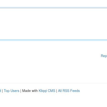
Rep
d
|
Top Users
| Made with
Kliqqi CMS
|
All RSS Feeds