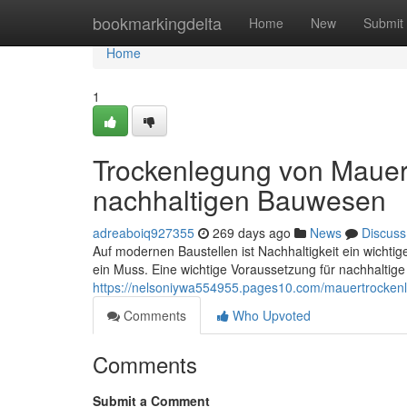
Home
bookmarkingdelta
Home
New
Submit
Home
1
Trockenlegung von Mauerw
nachhaltigen Bauwesen
adreaboiq927355
269 days ago
News
Discuss
Auf modernen Baustellen ist Nachhaltigkeit ein wicht
ein Muss. Eine wichtige Voraussetzung für nachhaltige 
https://nelsoniywa554955.pages10.com/mauertrockenl
Comments
Who Upvoted
Comments
Submit a Comment