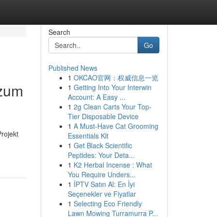
Search
Go
Published News
1
OKCAO官网：权威信息一览
 zum
1
Getting Into Your Interwin
Account: A Easy ...
1
2g Clean Carts Your Top-
Tier Disposable Device
1
A Must-Have Cat Grooming
rojekt
Essentials Kit
1
Get Black Scientific
Peptides: Your Deta...
1
K2 Herbal Incense : What
You Require Unders...
1
İPTV Satın Al: En İyi
Seçenekler ve Fiyatlar
1
Selecting Eco Friendly
Lawn Mowing Turramurra P...