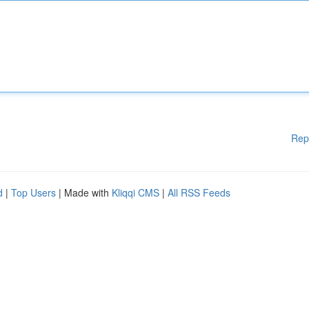
Rep
d
|
Top Users
| Made with
Kliqqi CMS
|
All RSS Feeds