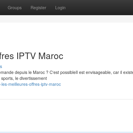
Groups
Register
Login
ffres IPTV Maroc
s
emande depuis le Maroc ? C'est possibleIl est envisageable, car il exist
 sports, le divertissement
les-meilleures-offres-iptv-maroc