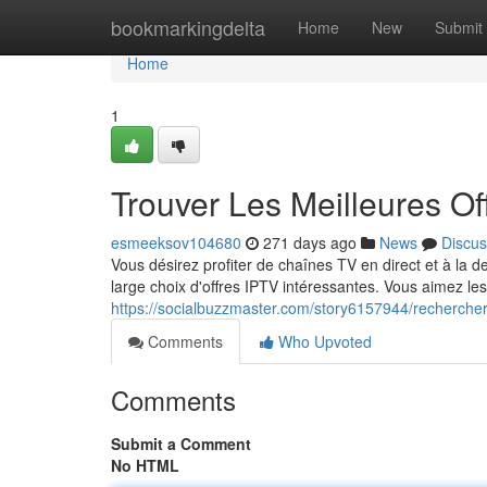
Home
bookmarkingdelta
Home
New
Submit
Home
1
Trouver Les Meilleures O
esmeeksov104680
271 days ago
News
Discus
Vous désirez profiter de chaînes TV en direct et à la d
large choix d'offres IPTV intéressantes. Vous aimez les
https://socialbuzzmaster.com/story6157944/rechercher-
Comments
Who Upvoted
Comments
Submit a Comment
No HTML