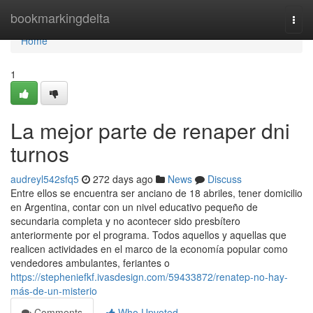
Home
bookmarkingdelta
Togg
navi
Home
1
La mejor parte de renaper dni
turnos
audreyl542sfq5
272 days ago
News
Discuss
Entre ellos se encuentra ser anciano de 18 abriles, tener domicilio
en Argentina, contar con un nivel educativo pequeño de
secundaria completa y no acontecer sido presbítero
anteriormente por el programa. Todos aquellos y aquellas que
realicen actividades en el marco de la economía popular como
vendedores ambulantes, feriantes o
https://stepheniefkf.ivasdesign.com/59433872/renatep-no-hay-
más-de-un-misterio
Comments
Who Upvoted