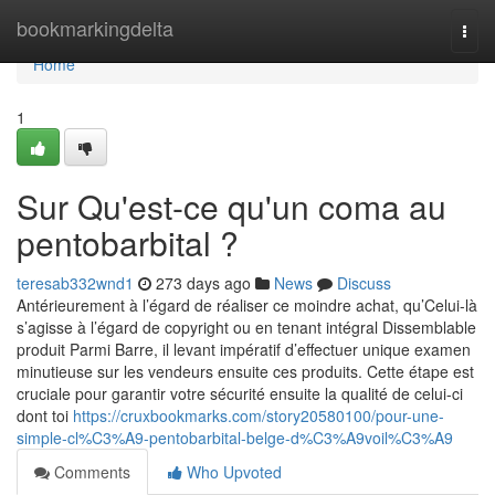
Home
bookmarkingdelta
Togg
navi
Home
1
Sur Qu'est-ce qu'un coma au
pentobarbital ?
teresab332wnd1
273 days ago
News
Discuss
Antérieurement à l’égard de réaliser ce moindre achat, qu’Celui-là
s’agisse à l’égard de copyright ou en tenant intégral Dissemblable
produit Parmi Barre, il levant impératif d’effectuer unique examen
minutieuse sur les vendeurs ensuite ces produits. Cette étape est
cruciale pour garantir votre sécurité ensuite la qualité de celui-ci
dont toi
https://cruxbookmarks.com/story20580100/pour-une-
simple-cl%C3%A9-pentobarbital-belge-d%C3%A9voil%C3%A9
Comments
Who Upvoted