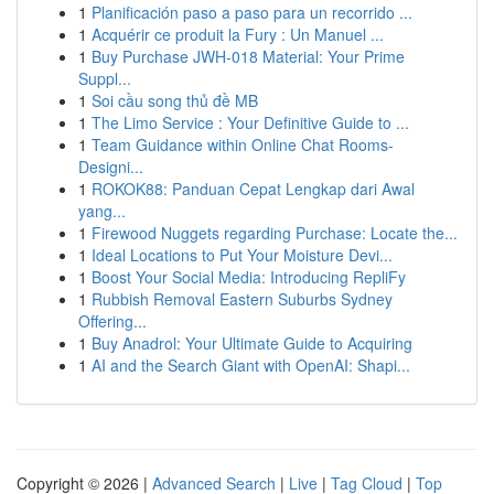
1
Planificación paso a paso para un recorrido ...
1
Acquérir ce produit la Fury : Un Manuel ...
1
Buy Purchase JWH-018 Material: Your Prime
Suppl...
1
Soi cầu song thủ đề MB
1
The Limo Service : Your Definitive Guide to ...
1
Team Guidance within Online Chat Rooms-
Designi...
1
ROKOK88: Panduan Cepat Lengkap dari Awal
yang...
1
Firewood Nuggets regarding Purchase: Locate the...
1
Ideal Locations to Put Your Moisture Devi...
1
Boost Your Social Media: Introducing RepliFy
1
Rubbish Removal Eastern Suburbs Sydney
Offering...
1
Buy Anadrol: Your Ultimate Guide to Acquiring
1
AI and the Search Giant with OpenAI: Shapi...
Copyright © 2026 |
Advanced Search
|
Live
|
Tag Cloud
|
Top