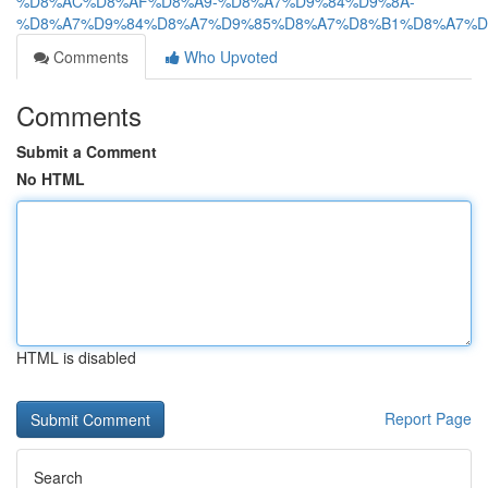
%D8%AC%D8%AF%D8%A9-%D8%A7%D9%84%D9%8A-
%D8%A7%D9%84%D8%A7%D9%85%D8%A7%D8%B1%D8%A7%D
Comments
Who Upvoted
Comments
Submit a Comment
No HTML
HTML is disabled
Report Page
Search