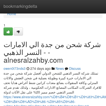
Home
bookmarkingdelta
Home
1
شركة شحن من جدة الي الامارات
- النسر الذهبي -
alnesralzahby.com
owen0t73nds3
274 days ago
News
Discuss
تمتلك شركة النسر الذهبي للشحن الدولي أفضل شركة شحن من جدة
الي الامارات خبرة كبيرة وطويلة بعملية في شحن العفش والاثاث
المنزلي وكافة المنقولات بضائع معدات كراتين شنط أغراض هدايا تحف
للافراد الشركات المكاتب المصانع الادارات الحكومية ، ولذلك تقدم شركة
النسر الذهبي خصم مميز 20% على نقل الأثاث لدولة
https://www.alnesralzahby.com/%D8%B4%D8%B1%D9%83%D8%A9
%D8%B4%D8%AD%D9%86-%D9%85%D9%86-