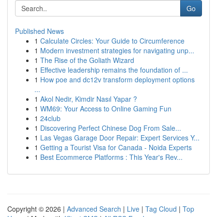
Go
Published News
1
Calculate Circles: Your Guide to Circumference
1
Modern investment strategies for navigating unp...
1
The Rise of the Goliath Wizard
1
Effective leadership remains the foundation of ...
1
How poe and dc12v transform deployment options
...
1
Akol Nedir, Kimdir Nasıl Yapar ?
1
WM69: Your Access to Online Gaming Fun
1
24club
1
Discovering Perfect Chinese Dog From Sale...
1
Las Vegas Garage Door Repair: Expert Services Y...
1
Getting a Tourist Visa for Canada - Noida Experts
1
Best Ecommerce Platforms : This Year's Rev...
Copyright © 2026 |
Advanced Search
|
Live
|
Tag Cloud
|
Top