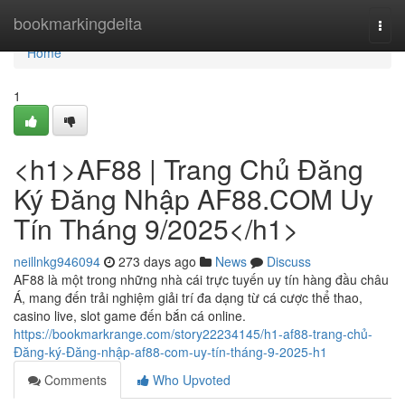
Home
bookmarkingdelta
Togg
navi
Home
1
<h1>AF88 | Trang Chủ Đăng
Ký Đăng Nhập AF88.COM Uy
Tín Tháng 9/2025</h1>
neillnkg946094
273 days ago
News
Discuss
AF88 là một trong những nhà cái trực tuyến uy tín hàng đầu châu
Á, mang đến trải nghiệm giải trí đa dạng từ cá cược thể thao,
casino live, slot game đến bắn cá online.
https://bookmarkrange.com/story22234145/h1-af88-trang-chủ-
Đăng-ký-Đăng-nhập-af88-com-uy-tín-tháng-9-2025-h1
Comments
Who Upvoted