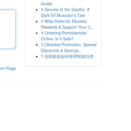
Guide
1
Secrets of the Depths: A
Dark Elf Musician's Tale
1
Wise Referral: Receive
Rewards & Support Your C...
1
Ordering Pentobarbital
Online: Is it Safe?
1
{3kdubai Promotion: Special
Discounts & Savings...
1
谷歌邮箱如何使用智能归类
ort Page