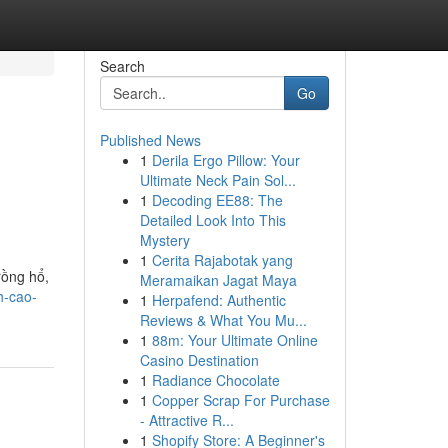
Search
Go
Published News
1
Derila Ergo Pillow: Your
Ultimate Neck Pain Sol...
1
Decoding EE88: The
Detailed Look Into This
Mystery
1
Cerita Rajabotak yang
rồng hổ,
Meramaikan Jagat Maya
h-cao-
1
Herpafend: Authentic
Reviews & What You Mu...
1
88m: Your Ultimate Online
Casino Destination
1
Radiance Chocolate
1
Copper Scrap For Purchase
- Attractive R...
1
Shopify Store: A Beginner's