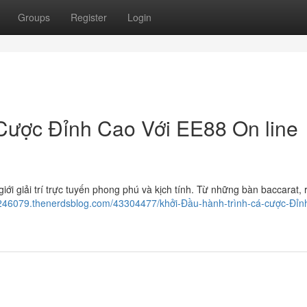
Groups
Register
Login
Cược Đỉnh Cao Với EE88 On line
i giải trí trực tuyến phong phú và kịch tính. Từ những bàn baccarat, 
aj246079.thenerdsblog.com/43304477/khởi-Đầu-hành-trình-cá-cược-Đỉn