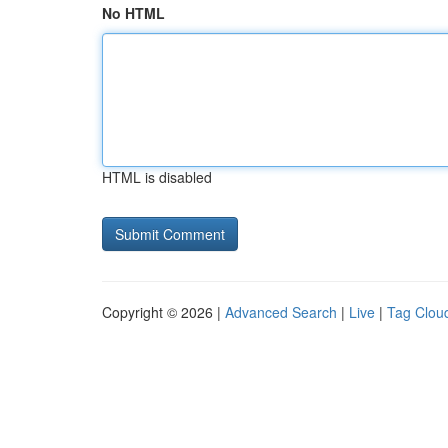
No HTML
HTML is disabled
Copyright © 2026 |
Advanced Search
|
Live
|
Tag Clou