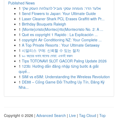
Published News
1
אלעד הדר: מומחה עסקי מוביל להצלחת העסק שלך
1
Send Flowers to Japan: Your Ultimate Guide
1
Laser Cleaner Shark PCL Erases Graffiti with Pr...
1
Birthday Bouquets Raleigh
1
{Monte{cristo|Montec{rito|Montecristo No. 2: A ...
1
Qué es copyright 1 Rapido : La Explicación ...
1
copyright Air Conditioning NZ: Your Complete ...
1
A Top Private Resorts : Your Ultimate Getaway
1
시알리스 구매: 신뢰할 수 있는 절차
1
৯০ বছরের গুনাহ মাফের দোয়া: এখনই করুন
1
Tips TOTONAVI SLOT GACOR Paling Update 2026
1
123b: Hướng dẫn đăng nhập từng bước & giải
quyế...
1
SIM vs eSIM: Understanding the Wireless Revolution
1
DE88 – Cổng Game Đổi Thưởng Uy Tín, Đăng Ký
Nha...
Copyright © 2026 |
Advanced Search
|
Live
|
Tag Cloud
|
Top