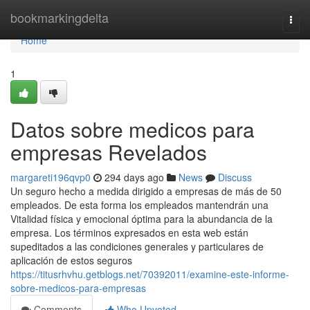
Home
bookmarkingdelta
Togg
navi
Home
1
Datos sobre medicos para
empresas Revelados
margareti196qvp0
294 days ago
News
Discuss
Un seguro hecho a medida dirigido a empresas de más de 50
empleados. De esta forma los empleados mantendrán una
Vitalidad física y emocional óptima para la abundancia de la
empresa. Los términos expresados en esta web están
supeditados a las condiciones generales y particulares de
aplicación de estos seguros
https://titusrhvhu.getblogs.net/70392011/examine-este-informe-
sobre-medicos-para-empresas
Comments
Who Upvoted