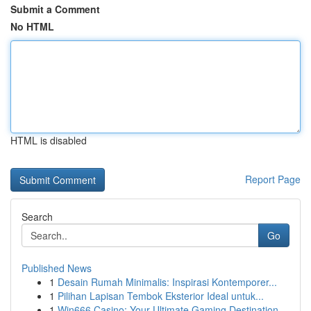
Submit a Comment
No HTML
HTML is disabled
Report Page
Search
Go
Published News
1
Desain Rumah Minimalis: Inspirasi Kontemporer...
1
Pilihan Lapisan Tembok Eksterior Ideal untuk...
1
Win666 Casino: Your Ultimate Gaming Destination