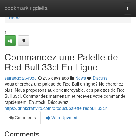
Home
bookmarkingdelta
Togg
navi
Home
1
Commandez une Palette de
Red Bull 33cl En Ligne
sairagqpi264983
296 days ago
News
Discuss
Vous cherchez une palette de Red Bull en ligne? Ne cherchez
plus! Nous proposons aux prix incroyable, des palettes de Red
Bull 33cl. Commandez maintenant et recevez votre commande
rapidement! En stock. Découvrez
https://drinkcraftyltd.com/product/palette-redbull-33cl/
Comments
Who Upvoted
Comments