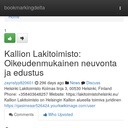
Home
bookmarkingdelta
Togg
navi
Home
1
Kallion Lakitoimisto:
Oikeudenmukainen neuvonta
ja edustus
zaynstyy820601
296 days ago
News
Discuss
Helsinki Lakitoimisto Kolmas linja 3, 00530 Helsinki, Finland
Phone: +358403648257 Website: https://lakitoimistohelsinki.eu/
Kallion Lakitoimisto on Helsingin Kallion alueella toimiva juridinen
https://qasimeaar526424.yourkwikimage.com/user
Comments
Who Upvoted