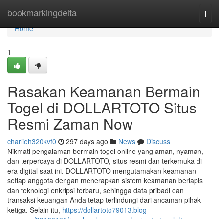
Home
bookmarkingdelta
Togg
navi
Home
1
Rasakan Keamanan Bermain
Togel di DOLLARTOTO Situs
Resmi Zaman Now
charlieh320kvf0
297 days ago
News
Discuss
Nikmati pengalaman bermain togel online yang aman, nyaman,
dan terpercaya di DOLLARTOTO, situs resmi dan terkemuka di
era digital saat ini. DOLLARTOTO mengutamakan keamanan
setiap anggota dengan menerapkan sistem keamanan berlapis
dan teknologi enkripsi terbaru, sehingga data pribadi dan
transaksi keuangan Anda tetap terlindungi dari ancaman pihak
ketiga. Selain itu,
https://dollartoto79013.blog-