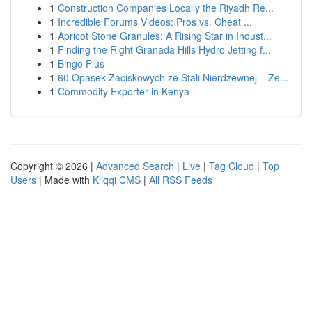
1
Construction Companies Locally the Riyadh Re...
1
Incredible Forums Videos: Pros vs. Cheat ...
1
Apricot Stone Granules: A Rising Star in Indust...
1
Finding the Right Granada Hills Hydro Jetting f...
1
Bingo Plus
1
60 Opasek Zaciskowych ze Stali Nierdzewnej – Ze...
1
Commodity Exporter in Kenya
Copyright © 2026 |
Advanced Search
|
Live
|
Tag Cloud
|
Top
Users
| Made with
Kliqqi CMS
|
All RSS Feeds