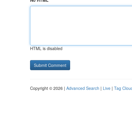
No HTML
HTML is disabled
Copyright © 2026 |
Advanced Search
|
Live
|
Tag Clou