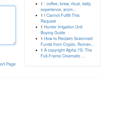
1
: coffee, brew, ritual, daily,
experience, arom...
1
I Cannot Fulfill This
Request
1
Hunter Irrigation Unit
Buying Guide
1
How to Reclaim Scammed
Funds from Crypto, Roman...
1
A copyright Alpha 7S: The
Full-Frame Cinematic ...
ort Page