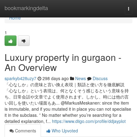
Home
bookmarkingdelta
Togg
navi
Home
1
Luxury property in gurgaon -
An Overview
sparkyb428uzy7
298 days ago
News
Discuss
「心なしか」の意味と言い換え表現｜類語と使い方を徹底解説
「心なしか」という表現は、何となくそう感じるという意味を持
ち、日常会話や文章でよく使用されます。しかし、時には他の言
い回しを使いたい場面もあ... @MarkusMeskanen: since the item
is immutable, and if you mutated it in place you can not specialise
it in the subclass. ” No matter whether you’re searching for a
detailed explanation, f...
https://www.diigo.com/profile/ddjayplot
Comments
Who Upvoted