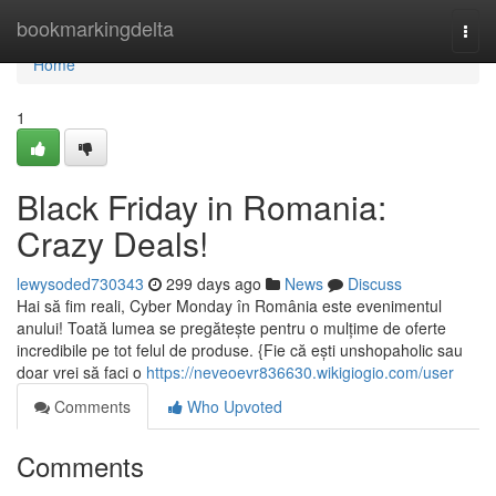
Home
bookmarkingdelta
Togg
navi
Home
1
Black Friday in Romania:
Crazy Deals!
lewysoded730343
299 days ago
News
Discuss
Hai să fim reali, Cyber Monday în România este evenimentul
anului! Toată lumea se pregătește pentru o mulțime de oferte
incredibile pe tot felul de produse. {Fie că ești unshopaholic sau
doar vrei să faci o
https://neveoevr836630.wikigiogio.com/user
Comments
Who Upvoted
Comments