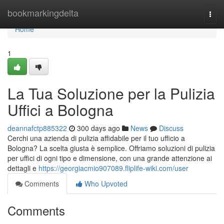
Home
bookmarkingdelta
Togg
navi
Home
1
La Tua Soluzione per la Pulizia
Uffici a Bologna
deannafctp885322
300 days ago
News
Discuss
Cerchi una azienda di pulizia affidabile per il tuo ufficio a
Bologna? La scelta giusta è semplice. Offriamo soluzioni di pulizia
per uffici di ogni tipo e dimensione, con una grande attenzione ai
dettagli e
https://georgiacmio907089.fliplife-wiki.com/user
Comments
Who Upvoted
Comments