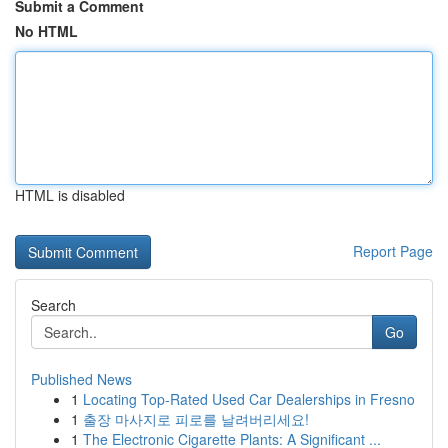
Submit a Comment
No HTML
HTML is disabled
Report Page
Search
Go
Published News
1
Locating Top-Rated Used Car Dealerships in Fresno
1
출장 마사지로 피로를 날려버리세요!
1
The Electronic Cigarette Plants: A Significant ...