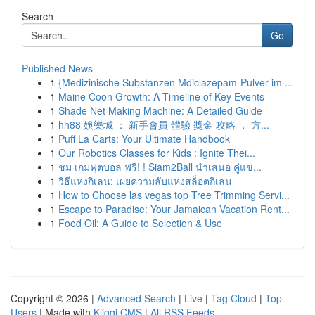
Search
Go
Published News
1
{Medizinische Substanzen Mdiclazepam-Pulver im ...
1
Maine Coon Growth: A Timeline of Key Events
1
Shade Net Making Machine: A Detailed Guide
1
hh88 娛樂城 ： 新手會員 體驗 獎金 攻略 ， 方...
1
Puff La Carts: Your Ultimate Handbook
1
Our Robotics Classes for Kids : Ignite Thei...
1
ชม เกมฟุตบอล ฟรี! ! Siam2Ball นำเสนอ คู่แข่...
1
วิธีแห่งกิเลน: เผยความลับแห่งสล็อตกิเลน
1
How to Choose las vegas top Tree Trimming Servi...
1
Escape to Paradise: Your Jamaican Vacation Rent...
1
Food Oil: A Guide to Selection & Use
Copyright © 2026 |
Advanced Search
|
Live
|
Tag Cloud
|
Top
Users
| Made with
Kliqqi CMS
|
All RSS Feeds