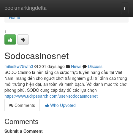
Home
bookmarkingdelta
Togg
navi
Home
1
Sodocasinosnet
miles9w75wfn3
301 days ago
News
Discuss
SODO Casino là nền tảng cá cược trực tuyến hàng đầu tại Việt
Nam, mang đến cho người chơi trải nghiệm giải trí đỉnh cao trong
môi trường hiện đại, an toàn và minh bạch. Với danh mục trò chơi
phong phú, SODO cung cấp đầy đủ các lựa chọn
https://www.udrpsearch.com/user/sodocasinosnet
Comments
Who Upvoted
Comments
Submit a Comment