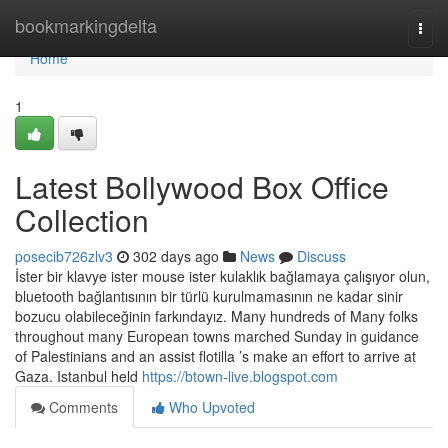
Home
bookmarkingdelta
Togg
navi
Home
1
Latest Bollywood Box Office
Collection
posecib726zlv3
302 days ago
News
Discuss
İster bir klavye ister mouse ister kulaklık bağlamaya çalışıyor olun,
bluetooth bağlantısının bir türlü kurulmamasının ne kadar sinir
bozucu olabileceğinin farkındayız. Many hundreds of Many folks
throughout many European towns marched Sunday in guidance
of Palestinians and an assist flotilla ’s make an effort to arrive at
Gaza. Istanbul held
https://btown-live.blogspot.com
Comments
Who Upvoted